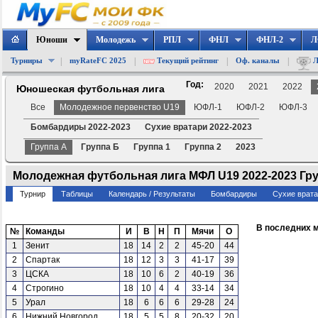
Юноши
Молодежь
РПЛ
ФНЛ
ФНЛ-2
Л
|
|
|
|
Турниры
myRateFC 2025
Текущий рейтинг
Оф. каналы
Л
Год:
2020
2021
2022
Юношеская футбольная лига
Все
Молодежное первенство U19
ЮФЛ-1
ЮФЛ-2
ЮФЛ-3
Бомбардиры 2022-2023
Сухие вратари 2022-2023
Группа А
Группа Б
Группа 1
Группа 2
2023
Молодежная футбольная лига МФЛ U19 2022-2023 Гр
Турнир
Таблицы
Календарь / Результаты
Бомбардиры
Сухие врат
В последних 
№
Команды
И
В
Н
П
Мячи
О
1
Зенит
18
14
2
2
45-20
44
2
Спартак
18
12
3
3
41-17
39
3
ЦСКА
18
10
6
2
40-19
36
4
Строгино
18
10
4
4
33-14
34
5
Урал
18
6
6
6
29-28
24
6
Нижний Новгород
18
5
5
8
20-32
20