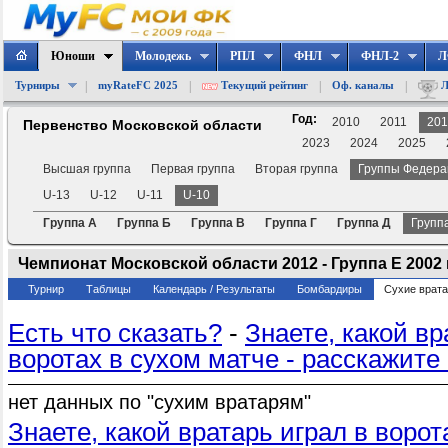
Юноши
Молодежь
РПЛ
ФНЛ
ФНЛ-2
Л
|
|
|
|
Турниры
myRateFC 2025
Текущий рейтинг
Оф. каналы
Л
Год:
2010
2011
201
Первенство Московской области
2023
2024
2025
Высшая группа
Первая группа
Вторая группа
Группы Федера
U-13
U-12
U-11
U-10
Группа А
Группа Б
Группа В
Группа Г
Группа Д
Групп
Чемпионат Московской области 2012 - Группа Е 2002 г
Турнир
Таблицы
Календарь / Результаты
Бомбардиры
Сухие врат
Есть что сказать?
-
Знаете, какой вр
воротах в сухом матче - расскажите
нет данных по "сухим вратарям"
Знаете, какой вратарь играл в ворот