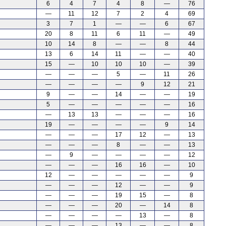
6
4
7
4
8
—
76
—
11
12
7
2
4
69
3
7
1
—
—
6
67
20
8
11
6
11
—
49
10
14
8
—
—
8
44
13
6
14
11
—
—
40
15
—
10
10
10
—
39
—
—
—
5
—
11
26
—
—
—
—
9
12
21
9
—
—
14
—
—
19
5
—
—
—
—
—
16
—
13
13
—
—
—
16
19
—
—
—
—
9
14
—
—
—
17
12
—
13
—
—
—
8
—
—
13
—
9
—
—
—
—
12
—
—
—
16
16
—
10
12
—
—
—
—
—
9
—
—
—
12
—
—
9
—
—
—
19
15
—
8
—
—
—
20
—
14
8
—
—
—
—
13
—
8
—
—
—
13
—
—
8