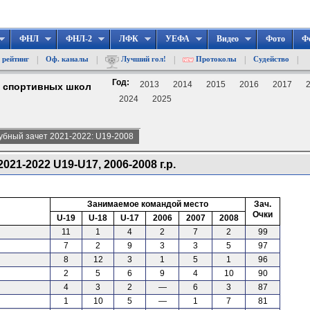
ФНЛ
ФНЛ-2
ЛФК
УЕФА
Видео
Фото
Ф
|
|
|
|
|
 рейтинг
Оф. каналы
Лучший гол!
Протоколы
Судейство
Год:
2013
2014
2015
2016
2017
д спортивных школ
2024
2025
убный зачет 2021-2022: U19-2008
21-2022 U19-U17, 2006-2008 г.р.
Занимаемое командой место
Зач.
Очки
U-19
U-18
U-17
2006
2007
2008
11
1
4
2
7
2
99
7
2
9
3
3
5
97
8
12
3
1
5
1
96
2
5
6
9
4
10
90
4
3
2
—
6
3
87
1
10
5
—
1
7
81