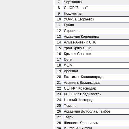
7
Чертаново
8
СШОР "Зенит"
9
Локомотив
10
УОР-5 г. Егорьевск
11
Рубин
12
Строгино
13
Академия Коноплёва
14
Алмаз-Антей г. СПб
15
Урал-УрФА г. Екб
16
Крылья Советов
17
Сочи
18
ФШМ
19
Арсенал
20
Балтика г. Калининград
21
Алания г. Владикавказ
22
СШПФ г. Краснодар
23
КСШОР г. Владивосток
24
Нижний Новгород
25
Тюмень
26
Академия футбола г. Тамбов
27
Тверь
28
Шинник г. Ярославль
29
СШОР №1 г. СПб