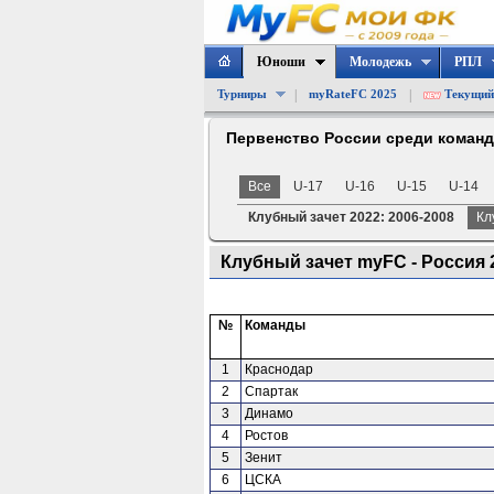
Юноши
Молодежь
РПЛ
|
|
Турниры
myRateFC 2025
Текущий
Первенство России среди коман
Все
U-17
U-16
U-15
U-14
Клубный зачет 2022: 2006-2008
Кл
Клубный зачет myFC - Россия 20
№
Команды
1
Краснодар
2
Спартак
3
Динамо
4
Ростов
5
Зенит
6
ЦСКА