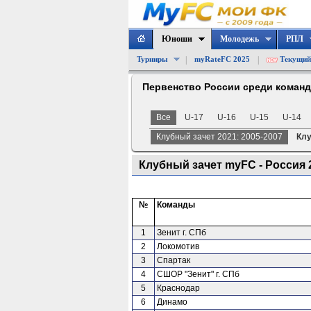
Юноши
Молодежь
РПЛ
|
|
Турниры
myRateFC 2025
Текущий
Первенство России среди коман
Все
U-17
U-16
U-15
U-14
Клубный зачет 2021: 2005-2007
Клу
Клубный зачет myFC - Россия 20
№
Команды
1
Зенит г. СПб
2
Локомотив
3
Спартак
4
СШОР "Зенит" г. СПб
5
Краснодар
6
Динамо