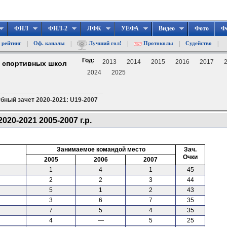
ФНЛ
ФНЛ-2
ЛФК
УЕФА
Видео
Фото
Ф
|
|
|
|
|
 рейтинг
Оф. каналы
Лучший гол!
Протоколы
Судейство
Год:
2013
2014
2015
2016
2017
д спортивных школ
2024
2025
бный зачет 2020-2021: U19-2007
20-2021 2005-2007 г.р.
Занимаемое командой место
Зач.
Очки
2005
2006
2007
1
4
1
45
2
2
3
44
5
1
2
43
3
6
7
35
7
5
4
35
4
—
5
25