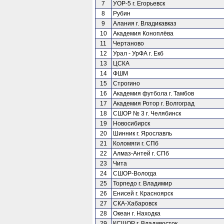
7
УОР-5 г. Егорьевск
8
Рубин
9
Алания г. Владикавказ
10
Академия Коноплёва
11
Чертаново
12
Урал - УрФА г. Екб
13
ЦСКА
14
ФШМ
15
Строгино
16
Академия футбола г. Тамбов
17
Академия Ротор г. Волгоград
18
СШОР № 3 г. Челябинск
19
Новосибирск
20
Шинник г. Ярославль
21
Коломяги г. СПб
22
Алмаз-Антей г. СПб
23
Чита
24
СШОР-Вологда
25
Торпедо г. Владимир
26
Енисей г. Красноярск
27
СКА-Хабаровск
28
Океан г. Находка
29
КСШОР г. Владивосток