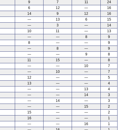
9
7
11
24
6
12
—
16
14
9
12
16
—
13
6
15
—
3
—
14
10
11
—
13
—
—
8
9
8
—
—
9
—
8
—
9
—
—
9
8
11
15
—
8
—
—
10
7
—
10
—
7
12
—
—
5
13
—
—
4
—
—
13
4
—
—
14
3
—
14
—
3
—
—
15
2
15
—
—
2
16
—
—
1
—
—
16
1
—
16
—
1