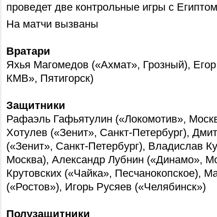
проведет две контрольные игры с Египтом
На матчи вызваны
Вратари
Яхья Магомедов («Ахмат», Грозный), Его
КМВ», Пятигорск)
Защитники
Рафаэль Гафьятулин («Локомотив», Моск
Хотулев («Зенит», Санкт-Петербург), Дм
(«Зенит», Санкт-Петербург), Владислав К
Москва), Александр Лубнин («Динамо», М
Крутовских («Чайка», Песчанокопское), М
(«Ростов»), Игорь Русяев («Челябинск»)
Полузащитники