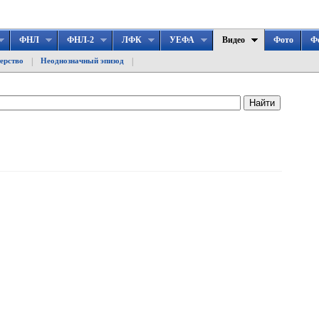
ФНЛ
ФНЛ-2
ЛФК
УЕФА
Видео
Фото
Ф
|
|
ерство
Неоднозначный эпизод