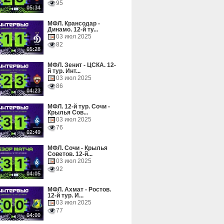
95
05:34
МФЛ. Крансодар -
Динамо. 12-й ту...
03 июл 2025
82
05:28
МФЛ. Зенит - ЦСКА. 12-
й тур. Инт...
03 июл 2025
86
04:23
МФЛ. 12-й тур. Сочи -
Крылья Сов...
03 июл 2025
76
02:49
МФЛ. Сочи - Крылья
Советов. 12-й...
03 июл 2025
92
04:05
МФЛ. Ахмат - Ростов.
12-й тур. И...
03 июл 2025
77
04:00