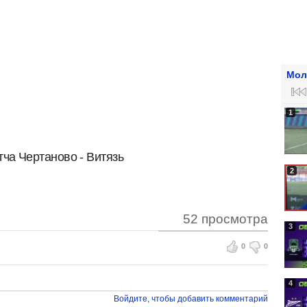
Мол
1
ча Чертаново - Витязь
2
52 просмотра
3
0
0
4
Войдите, чтобы добавить комментарий