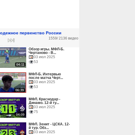
одежное первенство России
1559/
2136 видео
Обзор игры. МФЛ-Б.
Чертаново - В...
03 июл 2025
53
04:11
МФЛ-Б. Интервью
после матча Черт...
03 июл 2025
53
06:39
МФЛ. Краснодар -
Динамо. 12-й ту...
03 июл 2025
75
04:09
МФЛ. Зенит - ЦСКА. 12-
й тур. Обз...
03 июл 2025