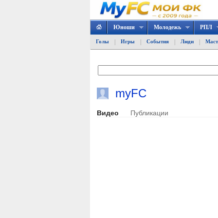
Юноши
Молодежь
РПЛ
|
|
|
|
Голы
Игры
События
Люди
Маст
myFC
Видео
Публикации