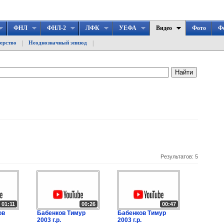
ФНЛ
ФНЛ-2
ЛФК
УЕФА
Видео
Фото
Ф
|
|
ерство
Неоднозначный эпизод
Результатов:
5
01:11
00:26
00:47
ов
Бабенков Тимур
Бабенков Тимур
2003 г.р.
2003 г.р.