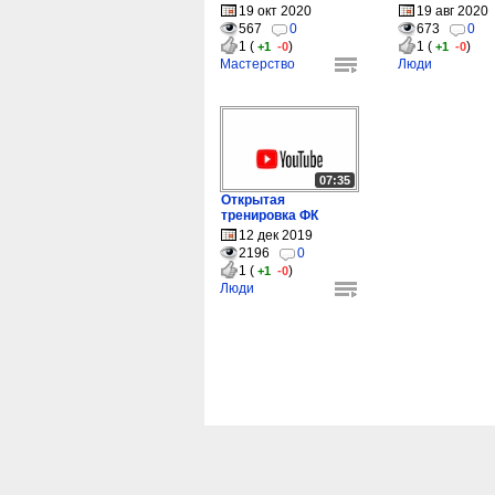
1...
19 окт 2020
19 авг 2020
567
0
673
0
1 (
)
1 (
)
+1
-0
+1
-0
Мастерство
Люди
07:35
Открытая
тренировка ФК
Факел-М (...
12 дек 2019
2196
0
1 (
)
+1
-0
Люди