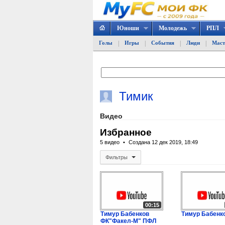
Юноши
Молодежь
РПЛ
|
|
|
|
Голы
Игры
События
Люди
Маст
Тимик
Видео
Избранное
5 видео
Создана 12 дек 2019, 18:49
Фильтры
00:15
Тимур Бабенков
Тимур Бабенк
ФК"Факел-М" ПФЛ