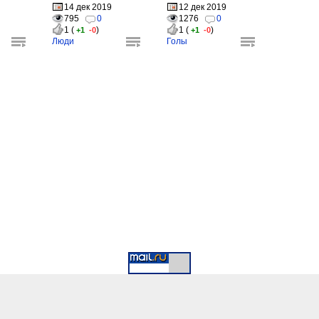
14 дек 2019
12 дек 2019
795
0
1276
0
1 (
)
1 (
)
+1
-0
+1
-0
Люди
Голы