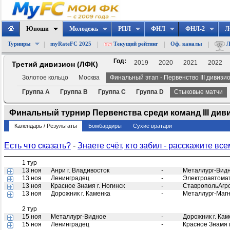
Юноши
Молодежь
РПЛ
ФНЛ
ФНЛ-2
Л
|
|
|
|
Турниры
myRateFC 2025
Текущий рейтинг
Оф. каналы
Л
Год:
2019
2020
2021
2022
Третий дивизион (ЛФК)
Золотое кольцо
Москва
Финальный этап - Первенство III дивизи
Группа A
Группа B
Группа C
Группа D
Стыковые матчи
Финальный турнир Первенства среди команд III диви
Календарь / Результаты
Бомбардиры
Сухие вратари
Есть что сказать?
-
Знаете счёт, кто забил - расскажите все
1 тур
13 ноя
Анри г. Владивосток
-
Металлург-Вид
13 ноя
Ленинградец
-
Электроавтомат
13 ноя
Красное Знамя г. Ногинск
-
СтавропольАгр
13 ноя
Дорожник г. Каменка
-
Металлург-Магн
2 тур
15 ноя
Металлург-Видное
-
Дорожник г. Кам
15 ноя
Ленинградец
-
Красное Знамя г