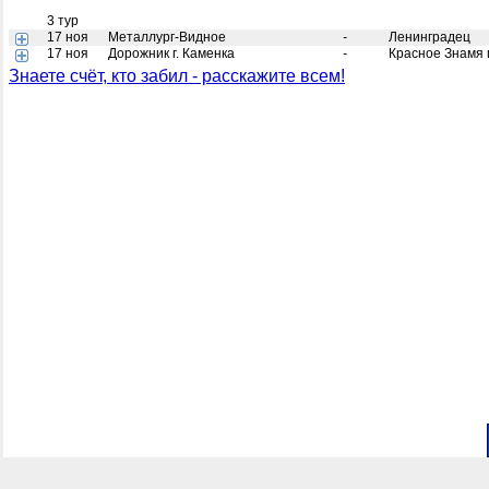
3 тур
17 ноя
Металлург-Видное
-
Ленинградец
17 ноя
Дорожник г. Каменка
-
Красное Знамя г
Знаете счёт, кто забил - расскажите всем!