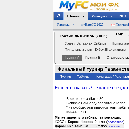
Юноши
Молодежь
РПЛ
|
|
Турниры
myRateFC 2025
Текущий
Год:
Третий дивизион (ЛФК)
Урал и Западная Сибирь
Приволжь
Финальный этап - Кубок III дивизиона
Группа А
Группа Б
Стыковые м
Финальный турнир Первенства с
Турнир
Таблицы
Календарь / Результа
Есть что сказать?
-
Знаете счёт, кт
Всего голов забито: 26
В списке бомбардиров учтено голов:
* - в скобках учитываются голы, заби
поражения)
Мы не знаем, кто забивал за команды:
КССС г. Кирово-Чепецк
- 9 голов
(
)
подробнее
Дорожник г. Каменка
- 5 голов
(
)
подробнее