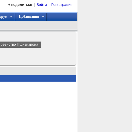
+ поделиться
|
Войти
|
Регистрация
орум
Публикации
рвенство III дивизиона