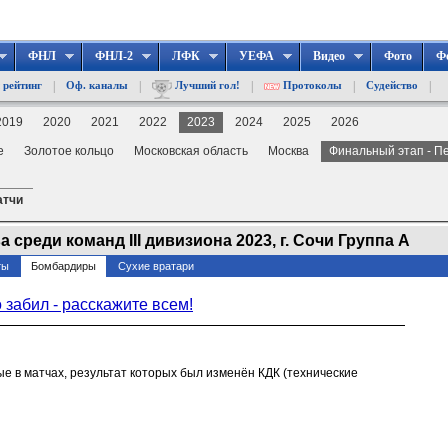
ФНЛ
ФНЛ-2
ЛФК
УЕФА
Видео
Фото
Ф
|
|
|
|
|
 рейтинг
Оф. каналы
Лучший гол!
Протоколы
Судейство
2019
2020
2021
2022
2023
2024
2025
2026
е
Золотое кольцо
Московская область
Москва
Финальный этап - Пе
атчи
реди команд III дивизиона 2023, г. Сочи Группа А
ты
Бомбардиры
Сухие вратари
о забил - расскажите всем!
тые в матчах, результат которых был изменён КДК (технические