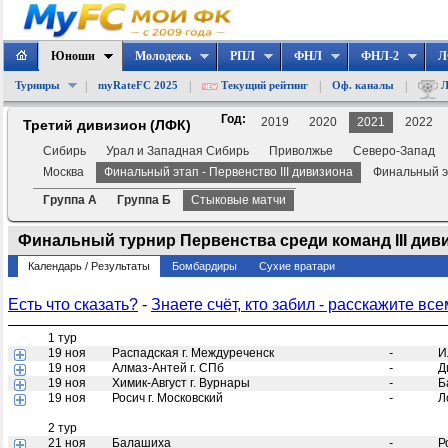
Юноши
Молодежь
РПЛ
ФНЛ
ФНЛ-2
Л
|
|
|
|
Турниры
myRateFC 2025
Текущий рейтинг
Оф. каналы
Л
Год:
2019
2020
2021
2022
Третий дивизион (ЛФК)
Сибирь
Урал и Западная Сибирь
Приволжье
Северо-Запад
Москва
Финальный этап - Первенство III дивизиона
Финальный эт
Группа А
Группа Б
Стыковые матчи
Финальный турнир Первенства среди команд III диви
Календарь / Результаты
Бомбардиры
Сухие вратари
Есть что сказать?
-
Знаете счёт, кто забил - расскажите все
1 тур
19 ноя
Распадская г. Междуреченск
-
И
19 ноя
Алмаз-Антей г. СПб
-
Д
19 ноя
Химик-Август г. Вурнары
-
Б
19 ноя
Росич г. Московский
-
Л
2 тур
21 ноя
Балашиха
-
Р