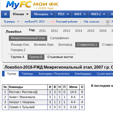
Юноши
Молодежь
РПЛ
ФНЛ
ФНЛ-2
Л
|
|
|
|
Турниры
myRateFC 2025
Текущий рейтинг
Оф. каналы
Л
Год:
2011
2012
2013
2014
2015
2016
Локобол
Межрегиональный этап
Суперфинал
Йошкар-Ола
Великие Луки
Белгород
Ставрополь 1
Ставро
Городец 2
Группа А
Группа Б
Стыковые матчи
Локобол-2018-РЖД Межрегиональный этап, 2007 г.р. 
Турнир
Таблицы
Календарь / Результаты
Бомбардиры
Сухие врат
В последних 
№
Команды
И
В
Н
П
Мячи
О
1
Ростов г. Ростов-н/Д
3
3
0
0
14-0
9
2
Анжи г. Махачкала
3
1
1
1
8-4
4
3
Ангушт г. Назрань
3
1
1
1
4-4
4
4
Олимп п.Тульский
3
0
0
3
0-18
0