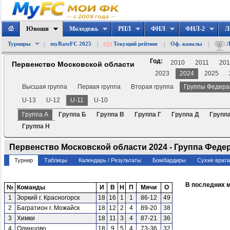
Юноши
Молодежь
РПЛ
ФНЛ
ФНЛ-2
Л
|
|
|
|
Турниры
myRateFC 2025
Текущий рейтинг
Оф. каналы
Л
Год:
2010
2011
201
Первенство Московской области
2023
2024
2025
Высшая группа
Первая группа
Вторая группа
Группы Федера
U-13
U-12
U-11
U-10
Группа А
Группа Б
Группа В
Группа Г
Группа Д
Группа
Группа Н
Первенство Московской области 2024 - Группа Федера
Турнир
Таблицы
Календарь / Результаты
Бомбардиры
Сухие врат
В последних 
№
Команды
И
В
Н
П
Мячи
О
1
Зоркий г. Красногорск
18
16
1
1
86-12
49
2
Багратион г. Можайск
18
12
2
4
89-20
38
3
Химки
18
11
3
4
87-21
36
4
Одинцово
18
9
5
4
73-36
32