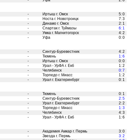
-
Уфа
2
:
0
-
Иртыш г. Омск
5
:
0
-
Носта г. Новотроицк
7
:
3
-
Динамо г. Омск
2
:
1
-
Спартак г. Туймазы
6
:
1
-
Умка г. Магнитогорск
4
:
2
-
Уфа
0
:
0
-
Синтур-Буревестник
4
:
2
-
Тюмень
1
:
6
-
Иртыш г. Омск
0
:
0
-
Урал - УрФА г. Екб
1
:
2
-
Челябинск
0
:
7
-
Торпедо г. Миасс
1
:
2
-
Урал г. Екатеринбург
0
:
1
-
Тюмень
0
:
1
-
Синтур-Буревестник
2
:
5
-
Урал г. Екатеринбург
2
:
2
-
Торпедо г. Миасс
1
:
3
-
Челябинск
4
:
3
-
Урал - УрФА г. Екб
1
:
6
-
Академия Амкар г. Пермь
3
:
0
-
Звезда г. Пермь
3
:
2