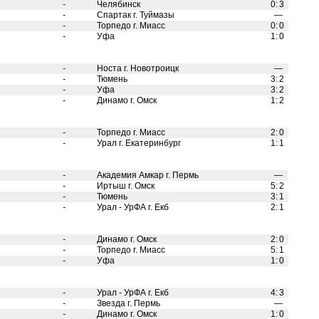
-
Челябинск
0
:
3
-
Спартак г. Туймазы
—
-
Торпедо г. Миасс
0
:
0
-
Уфа
1
:
0
-
Носта г. Новотроицк
—
-
Тюмень
3
:
2
-
Уфа
3
:
2
-
Динамо г. Омск
1
:
2
-
Торпедо г. Миасс
2
:
0
-
Урал г. Екатеринбург
1
:
1
-
Академия Амкар г. Пермь
—
-
Иртыш г. Омск
5
:
2
-
Тюмень
3
:
1
-
Урал - УрФА г. Екб
2
:
1
-
Динамо г. Омск
2
:
0
-
Торпедо г. Миасс
5
:
1
-
Уфа
1
:
0
-
Урал - УрФА г. Екб
4
:
3
-
Звезда г. Пермь
—
-
Динамо г. Омск
1
:
0