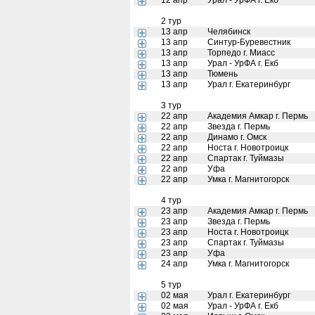
12 апр
Урал - УрФА г. Екб
2 тур
13 апр
Челябинск
13 апр
Синтур-Буревестник
13 апр
Торпедо г. Миасс
13 апр
Урал - УрФА г. Екб
13 апр
Тюмень
13 апр
Урал г. Екатеринбург
3 тур
22 апр
Академия Амкар г. Пермь
22 апр
Звезда г. Пермь
22 апр
Динамо г. Омск
22 апр
Носта г. Новотроицк
22 апр
Спартак г. Туймазы
22 апр
Уфа
22 апр
Умка г. Магнитогорск
4 тур
23 апр
Академия Амкар г. Пермь
23 апр
Звезда г. Пермь
23 апр
Носта г. Новотроицк
23 апр
Спартак г. Туймазы
23 апр
Уфа
24 апр
Умка г. Магнитогорск
5 тур
02 мая
Урал г. Екатеринбург
02 мая
Урал - УрФА г. Екб