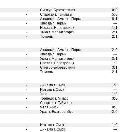
-
Синтур-Буревестник
0
:
0
-
Спартак г. Туймазы
5
:
0
-
Академия Амкар г. Пермь
8
:
1
-
Звезда г. Пермь
—
-
Носта г. Новотроицк
1
:
1
-
Умка г. Магнитогорск
2
:
1
-
Тюмень
2
:
1
-
Академия Амкар г. Пермь
2
:
0
-
Звезда г. Пермь
—
-
Умка г. Магнитогорск
3
:
1
-
Носта г. Новотроицк
1
:
2
-
Синтур-Буревестник
3
:
1
-
Тюмень
2
:
1
-
Динамо г. Омск
1
:
0
-
Иртыш г. Омск
—
-
Уфа
1
:
3
-
Торпедо г. Миасс
3
:
0
-
Спартак г. Туймазы
—
-
Челябинск
0
:
3
-
Урал г. Екатеринбург
2
:
0
-
Иртыш г. Омск
1
:
0
-
Динамо г. Омск
—