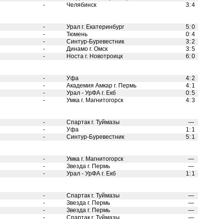
-
Челябинск
3
:
4
-
Урал г. Екатеринбург
5
:
0
-
Тюмень
0
:
4
-
Синтур-Буревестник
3
:
2
-
Динамо г. Омск
3
:
5
-
Носта г. Новотроицк
6
:
0
-
Уфа
4
:
2
-
Академия Амкар г. Пермь
4
:
1
-
Урал - УрФА г. Екб
0
:
5
-
Умка г. Магнитогорск
4
:
3
-
Спартак г. Туймазы
—
-
Уфа
1
:
1
-
Синтур-Буревестник
5
:
1
-
Умка г. Магнитогорск
—
-
Звезда г. Пермь
—
-
Урал - УрФА г. Екб
1
:
1
-
Спартак г. Туймазы
—
-
Звезда г. Пермь
—
-
Звезда г. Пермь
—
-
Спартак г. Туймазы
—