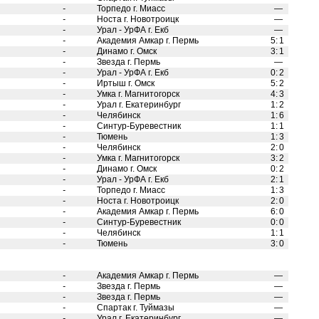
-
Торпедо г. Миасс
—
-
Носта г. Новотроицк
—
-
Урал - УрФА г. Екб
—
-
Академия Амкар г. Пермь
5
:
1
-
Динамо г. Омск
3
:
1
-
Звезда г. Пермь
—
-
Урал - УрФА г. Екб
0
:
2
-
Иртыш г. Омск
5
:
2
-
Умка г. Магнитогорск
4
:
3
-
Урал г. Екатеринбург
1
:
2
-
Челябинск
1
:
6
-
Синтур-Буревестник
1
:
1
-
Тюмень
1
:
3
-
Челябинск
2
:
0
-
Умка г. Магнитогорск
3
:
2
-
Динамо г. Омск
0
:
2
-
Урал - УрФА г. Екб
2
:
1
-
Торпедо г. Миасс
1
:
3
-
Носта г. Новотроицк
2
:
0
-
Академия Амкар г. Пермь
6
:
0
-
Синтур-Буревестник
0
:
0
-
Челябинск
1
:
1
-
Тюмень
3
:
0
-
Академия Амкар г. Пермь
—
-
Звезда г. Пермь
—
-
Звезда г. Пермь
—
-
Спартак г. Туймазы
—
-
Урал г. Екатеринбург
—