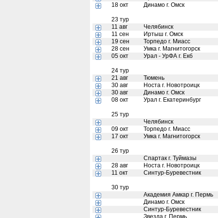
18 окт
Динамо г. Омск
23 тур
11 авг
Челябинск
11 сен
Иртыш г. Омск
19 сен
Торпедо г. Миасс
28 сен
Умка г. Магнитогорск
05 окт
Урал - УрФА г. Екб
24 тур
21 авг
Тюмень
30 авг
Носта г. Новотроицк
30 авг
Динамо г. Омск
08 окт
Урал г. Екатеринбург
25 тур
Челябинск
09 окт
Торпедо г. Миасс
17 окт
Умка г. Магнитогорск
26 тур
Спартак г. Туймазы
28 авг
Носта г. Новотроицк
11 окт
Синтур-Буревестник
30 тур
Академия Амкар г. Пермь
Динамо г. Омск
Синтур-Буревестник
Звезда г. Пермь