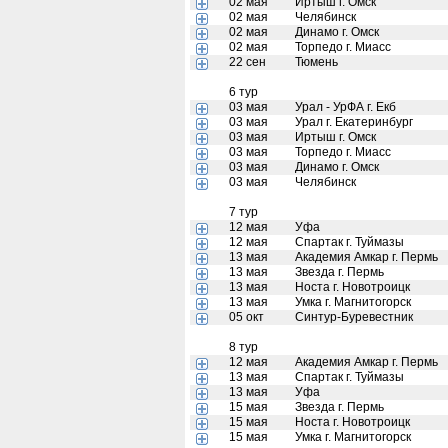
02 мая
Иртыш г. Омск
02 мая
Челябинск
02 мая
Динамо г. Омск
02 мая
Торпедо г. Миасс
22 сен
Тюмень
6 тур
03 мая
Урал - УрФА г. Екб
03 мая
Урал г. Екатеринбург
03 мая
Иртыш г. Омск
03 мая
Торпедо г. Миасс
03 мая
Динамо г. Омск
03 мая
Челябинск
7 тур
12 мая
Уфа
12 мая
Спартак г. Туймазы
13 мая
Академия Амкар г. Пермь
13 мая
Звезда г. Пермь
13 мая
Носта г. Новотроицк
13 мая
Умка г. Магнитогорск
05 окт
Синтур-Буревестник
8 тур
12 мая
Академия Амкар г. Пермь
13 мая
Спартак г. Туймазы
13 мая
Уфа
15 мая
Звезда г. Пермь
15 мая
Носта г. Новотроицк
15 мая
Умка г. Магнитогорск