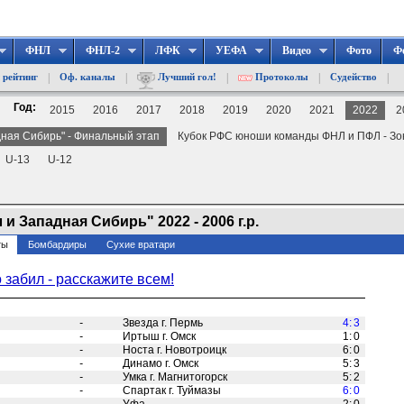
ФНЛ
ФНЛ-2
ЛФК
УЕФА
Видео
Фото
Ф
|
|
|
|
|
 рейтинг
Оф. каналы
Лучший гол!
Протоколы
Судейство
Год:
2015
2016
2017
2018
2019
2020
2021
2022
2
дная Сибирь" - Финальный этап
Кубок РФС юноши команды ФНЛ и ПФЛ - Зо
U-13
U-12
и Западная Сибирь" 2022 - 2006 г.р.
ты
Бомбардиры
Сухие вратари
о забил - расскажите всем!
-
Звезда г. Пермь
4
:
3
-
Иртыш г. Омск
1
:
0
-
Носта г. Новотроицк
6
:
0
-
Динамо г. Омск
5
:
3
-
Умка г. Магнитогорск
5
:
2
-
Спартак г. Туймазы
6
:
0