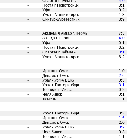
-
Спартак г. Туймазы
4
:
0
-
Носта г. Новотроицк
3
:
1
-
Уфа
0
:
2
-
Умка г. Магнитогорск
1
:
3
-
Синтур-Буревестник
3
:
9
-
Академия Амкар г. Пермь
7
:
3
-
Звезда г. Пермь
4
:
0
-
Уфа
0
:
1
-
Носта г. Новотроицк
3
:
2
-
Спартак г. Туймазы
3
:
1
-
Умка г. Магнитогорск
6
:
2
-
Иртыш г. Омск
1
:
0
-
Динамо г. Омск
2
:
6
-
Урал - УрФА г. Екб
0
:
3
-
Урал г. Екатеринбург
3
:
1
-
Торпедо г. Миасс
0
:
2
-
Челябинск
0
:
1
-
Тюмень
1
:
1
-
Урал г. Екатеринбург
3
:
2
-
Иртыш г. Омск
1
:
6
-
Динамо г. Омск
2
:
0
-
Урал - УрФА г. Екб
0
:
2
-
Челябинск
0
:
3
-
Торпедо г. Миасс
1
:
1