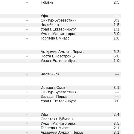
-
Тюмень
2
:
5
-
Уфа
—
-
Синтур-Буревестник
0
:
3
-
Челябинск
1
:
5
-
Урал г. Екатеринбург
1
:
1
-
Умка г. Магнитогорск
5
:
0
-
Торпедо г. Миасс
1
:
0
-
Академия Амкар г. Пермь
6
:
2
-
Носта г. Новотроицк
5
:
0
-
Урал г. Екатеринбург
1
:
0
-
Челябинск
—
-
Иртыш г. Омск
3
:
1
-
Синтур-Буревестник
—
-
Звезда г. Пермь
—
-
Урал г. Екатеринбург
3
:
0
-
Уфа
2
:
4
-
Спартак г. Туймазы
—
-
Умка г. Магнитогорск
3
:
5
-
Торпедо г. Миасс
2
:
1
-
Академия Амкар г. Пермь
3
:
1