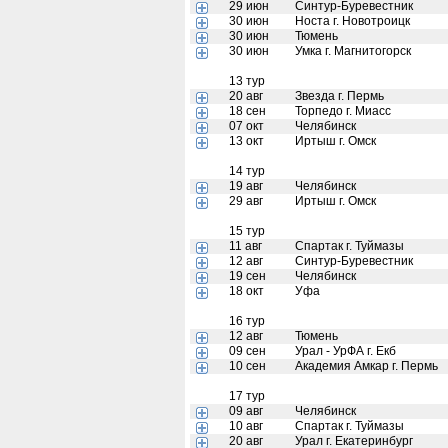
29 июн
Синтур-Буревестник
30 июн
Носта г. Новотроицк
30 июн
Тюмень
30 июн
Умка г. Магнитогорск
13 тур
20 авг
Звезда г. Пермь
18 сен
Торпедо г. Миасс
07 окт
Челябинск
13 окт
Иртыш г. Омск
14 тур
19 авг
Челябинск
29 авг
Иртыш г. Омск
15 тур
11 авг
Спартак г. Туймазы
12 авг
Синтур-Буревестник
19 сен
Челябинск
18 окт
Уфа
16 тур
12 авг
Тюмень
09 сен
Урал - УрФА г. Екб
10 сен
Академия Амкар г. Пермь
17 тур
09 авг
Челябинск
10 авг
Спартак г. Туймазы
20 авг
Урал г. Екатеринбург