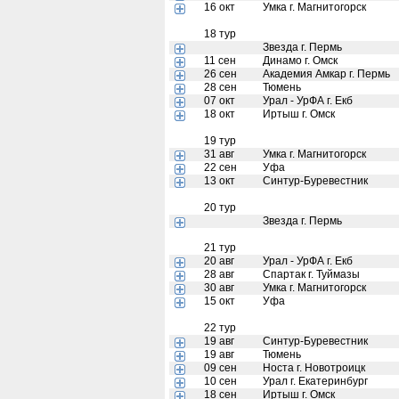
16 окт
Умка г. Магнитогорск
18 тур
Звезда г. Пермь
11 сен
Динамо г. Омск
26 сен
Академия Амкар г. Пермь
28 сен
Тюмень
07 окт
Урал - УрФА г. Екб
18 окт
Иртыш г. Омск
19 тур
31 авг
Умка г. Магнитогорск
22 сен
Уфа
13 окт
Синтур-Буревестник
20 тур
Звезда г. Пермь
21 тур
20 авг
Урал - УрФА г. Екб
28 авг
Спартак г. Туймазы
30 авг
Умка г. Магнитогорск
15 окт
Уфа
22 тур
19 авг
Синтур-Буревестник
19 авг
Тюмень
09 сен
Носта г. Новотроицк
10 сен
Урал г. Екатеринбург
18 сен
Иртыш г. Омск