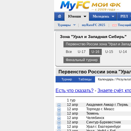
Юноши
Молодежь
РПЛ
|
|
Турниры
myRateFC 2025
Текущий
Зона "Урал и Западная Сибирь"
Первенство России зона "Урал и Запа
Все
U-17
U-16
U-15
U-14
Финальный турнир
Первенство России зона "Урал 
Турнир
Таблицы
Календарь / Результа
Есть что сказать?
-
Знаете счёт, кт
1 тур
12 апр
Академия Амкар г. Пермь
12 апр
Торпедо г. Миасс
12 апр
Тюмень
12 апр
Челябинск
12 апр
Синтур-Буревестник
12 апр
Урал г. Екатеринбург