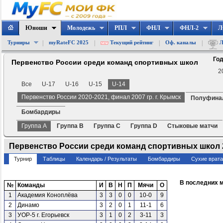
Юноши
Молодежь
РПЛ
ФНЛ
ФНЛ-2
Л
|
|
|
|
Турниры
myRateFC 2025
Текущий рейтинг
Оф. каналы
Л
Год
Первенство России среди команд спортивных школ
2
Все
U-17
U-16
U-15
U-14
Первенство России 2020-2021, финал 2007 гр. г. Крымск
Полуфинал
Бомбардиры
Группа A
Группа B
Группа C
Группа D
Стыковые матчи
Первенство России среди команд спортивных школ 202
Турнир
Таблицы
Календарь / Результаты
Бомбардиры
Сухие врат
В последних 
№
Команды
И
В
Н
П
Мячи
О
1
Академия Коноплёва
3
3
0
0
10-0
9
2
Динамо
3
2
0
1
11-1
6
3
УОР-5 г. Егорьевск
3
1
0
2
3-11
3