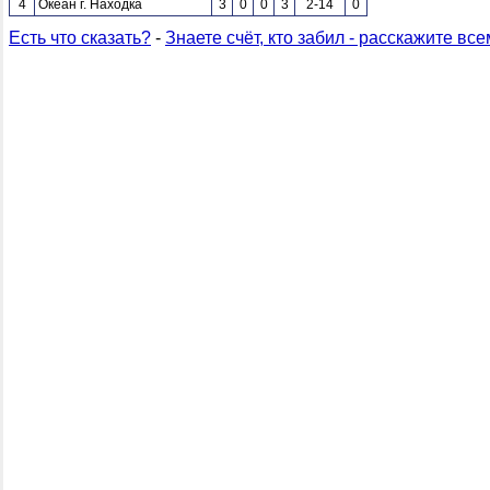
4
Океан г. Находка
3
0
0
3
2-14
0
Есть что сказать?
-
Знаете счёт, кто забил - расскажите все