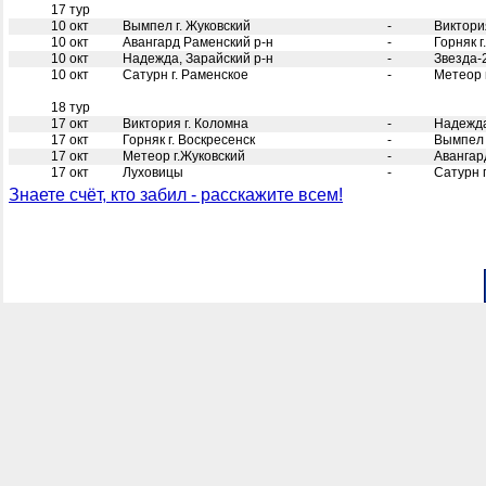
17 тур
10 окт
Вымпел г. Жуковский
-
Виктори
10 окт
Авангард Раменский р-н
-
Горняк г
10 окт
Надежда, Зарайский р-н
-
Звезда-
10 окт
Сатурн г. Раменское
-
Метеор 
18 тур
17 окт
Виктория г. Коломна
-
Надежда
17 окт
Горняк г. Воскресенск
-
Вымпел 
17 окт
Метеор г.Жуковский
-
Авангар
17 окт
Луховицы
-
Сатурн 
Знаете счёт, кто забил - расскажите всем!