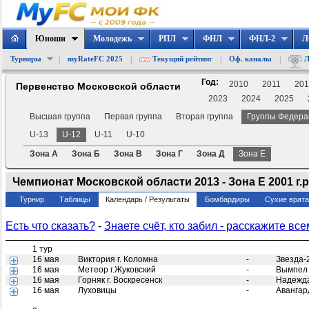
Юноши
Молодежь
РПЛ
ФНЛ
ФНЛ-2
Л
|
|
|
|
Турниры
myRateFC 2025
Текущий рейтинг
Оф. каналы
Л
Год:
2010
2011
201
Первенство Московской области
2023
2024
2025
Высшая группа
Первая группа
Вторая группа
Группы Федера
U-13
U-12
U-11
U-10
Зона А
Зона Б
Зона В
Зона Г
Зона Д
Зона Е
Чемпионат Московской области 2013 - Зона Е 2001 г.р
Турнир
Таблицы
Календарь / Результаты
Бомбардиры
Сухие врат
Есть что сказать?
-
Знаете счёт, кто забил - расскажите все
1 тур
16 мая
Виктория г. Коломна
-
Звезда-
16 мая
Метеор г.Жуковский
-
Вымпел 
16 мая
Горняк г. Воскресенск
-
Надежда
16 мая
Луховицы
-
Авангар