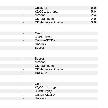
-
Фрязино
0
:
0
-
КДЮСШ Шатура
5
:
0
-
Метеор
2
:
4
-
ФК Балашиха
2
:
0
-
ФК Медвежьи Озера
3
:
0
-
Сокол
-
Знамя Труда
-
Олимп-СКОПА
-
Ногинск
-
Восток
-
Восток
-
Метеор
-
ФК Балашиха
-
ФК Медвежьи Озера
-
Фрязино
-
Сокол
-
КДЮСШ Шатура
-
Знамя Труда
-
Олимп-СКОПА
-
Ногинск