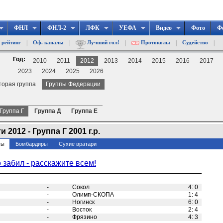
ФНЛ
ФНЛ-2
ЛФК
УЕФА
Видео
Фото
Ф
|
|
|
|
|
 рейтинг
Оф. каналы
Лучший гол!
Протоколы
Судейство
Год:
2010
2011
2012
2013
2014
2015
2016
2017
2023
2024
2025
2026
торая группа
Группы Федерации
Группа Г
Группа Д
Группа Е
2012 - Группа Г 2001 г.р.
ты
Бомбардиры
Сухие вратари
о забил - расскажите всем!
-
Сокол
4
:
0
-
Олимп-СКОПА
1
:
4
-
Ногинск
6
:
0
-
Восток
2
:
4
-
Фрязино
4
:
3