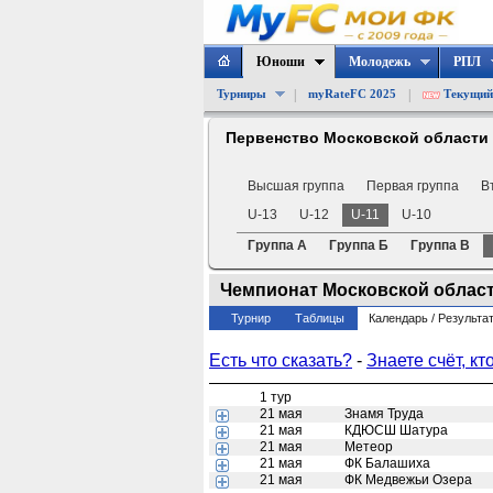
Юноши
Молодежь
РПЛ
|
|
Турниры
myRateFC 2025
Текущий
Первенство Московской области
Высшая группа
Первая группа
В
U-13
U-12
U-11
U-10
Группа А
Группа Б
Группа В
Чемпионат Московской области 
Турнир
Таблицы
Календарь / Результа
Есть что сказать?
-
Знаете счёт, кт
1 тур
21 мая
Знамя Труда
21 мая
КДЮСШ Шатура
21 мая
Метеор
21 мая
ФК Балашиха
21 мая
ФК Медвежьи Озера