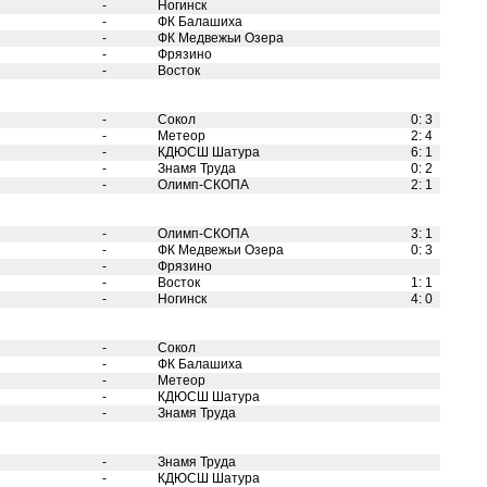
-
Ногинск
-
ФК Балашиха
-
ФК Медвежьи Озера
-
Фрязино
-
Восток
-
Сокол
0
:
3
-
Метеор
2
:
4
-
КДЮСШ Шатура
6
:
1
-
Знамя Труда
0
:
2
-
Олимп-СКОПА
2
:
1
-
Олимп-СКОПА
3
:
1
-
ФК Медвежьи Озера
0
:
3
-
Фрязино
-
Восток
1
:
1
-
Ногинск
4
:
0
-
Сокол
-
ФК Балашиха
-
Метеор
-
КДЮСШ Шатура
-
Знамя Труда
-
Знамя Труда
-
КДЮСШ Шатура