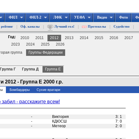
ФНЛ
ФНЛ-2
ЛФК
УЕФА
Видео
Фото
Ф
|
|
|
|
|
 рейтинг
Оф. каналы
Лучший гол!
Протоколы
Судейство
Год:
2010
2011
2012
2013
2014
2015
2016
2017
2023
2024
2025
2026
торая группа
Группы Федерации
Группа Г
Группа Д
Группа Е
2012 - Группа Е 2000 г.р.
ты
Бомбардиры
Сухие вратари
о забил - расскажите всем!
-
Виктория
3
:
1
-
КДЮСШ
7
:
0
-
Метеор
2
:
0