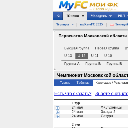
Юноши
Молодежь
РПЛ
|
|
Турниры
myRateFC 2025
Текущий
Первенство Московской области
Высшая группа
Первая группа
В
U-13
U-12
U-11
U-10
Группа А
Группа Б
Группа В
Чемпионат Московской области 
Турнир
Таблицы
Календарь / Результа
Есть что сказать?
-
Знаете счёт, кт
1 тур
24 мая
ФК Луховицы
24 мая
Звезда-2
24 мая
Сатурн
2 тур