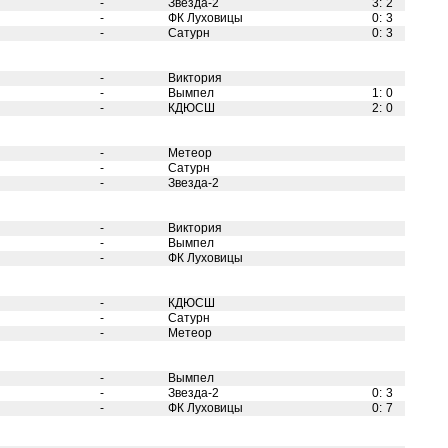
-
Звезда-2
3
:
2
-
ФК Луховицы
0
:
3
-
Сатурн
0
:
3
-
Виктория
-
Вымпел
1
:
0
-
КДЮСШ
2
:
0
-
Метеор
-
Сатурн
-
Звезда-2
-
Виктория
-
Вымпел
-
ФК Луховицы
-
КДЮСШ
-
Сатурн
-
Метеор
-
Вымпел
-
Звезда-2
0
:
3
-
ФК Луховицы
0
:
7