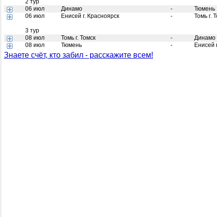
2 тур
06 июл
Динамо
-
Тюмень
06 июл
Енисей г. Красноярск
-
Томь г. 
3 тур
08 июл
Томь г. Томск
-
Динамо
08 июл
Тюмень
-
Енисей 
Знаете счёт, кто забил - расскажите всем!