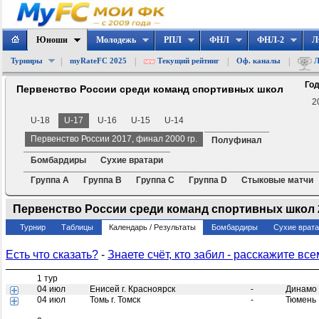
Юноши
Молодежь
РПЛ
ФНЛ
ФНЛ-2
Л
|
|
|
|
Турниры
myRateFC 2025
Текущий рейтинг
Оф. каналы
Л
Год
Первенство России среди команд спортивных школ
2
U-18
U-17
U-16
U-15
U-14
Первенство России 2017, финал 2000 гр.
Полуфинал
Бомбардиры
Сухие вратари
Группа A
Группа B
Группа C
Группа D
Стыковые матчи
Первенство России среди команд спортивных школ 20
Турнир
Таблицы
Календарь / Результаты
Бомбардиры
Сухие врат
Есть что сказать?
-
Знаете счёт, кто забил - расскажите все
1 тур
04 июл
Енисей г. Красноярск
-
Динамо
04 июл
Томь г. Томск
-
Тюмень