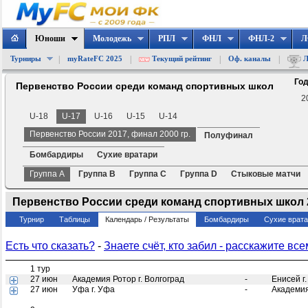
Юноши
Молодежь
РПЛ
ФНЛ
ФНЛ-2
Л
|
|
|
|
Турниры
myRateFC 2025
Текущий рейтинг
Оф. каналы
Л
Год
Первенство России среди команд спортивных школ
2
U-18
U-17
U-16
U-15
U-14
Первенство России 2017, финал 2000 гр.
Полуфинал
Бомбардиры
Сухие вратари
Группа A
Группа B
Группа C
Группа D
Стыковые матчи
Первенство России среди команд спортивных школ 2
Турнир
Таблицы
Календарь / Результаты
Бомбардиры
Сухие врат
Есть что сказать?
-
Знаете счёт, кто забил - расскажите все
1 тур
27 июн
Академия Ротор г. Волгоград
-
Енисей г
27 июн
Уфа г. Уфа
-
Академи