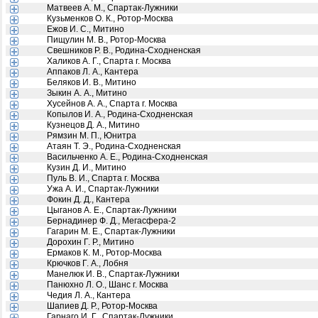
Матвеев А. М., Спартак-Лужники
Кузьменков О. К., Ротор-Москва
Ежов И. С., Митино
Пищулин М. В., Ротор-Москва
Свешников Р. В., Родина-Сходненская
Халиков А. Г., Спарта г. Москва
Аппаков Л. А., Кантера
Беляков И. В., Митино
Зыкин А. А., Митино
Хусейнов А. А., Спарта г. Москва
Копылов И. А., Родина-Сходненская
Кузнецов Д. А., Митино
Рямзин М. П., Юнитра
Атаян Т. Э., Родина-Сходненская
Васильченко А. Е., Родина-Сходненская
Кузин Д. И., Митино
Пуль В. И., Спарта г. Москва
Ужа А. И., Спартак-Лужники
Фокин Д. Д., Кантера
Цыганов А. Е., Спартак-Лужники
Бернадинер Ф. Д., Мегасфера-2
Гагарин М. Е., Спартак-Лужники
Дорохин Г. Р., Митино
Ермаков К. М., Ротор-Москва
Крючков Г. А., Лобня
Манелюк И. В., Спартак-Лужники
Панюхно Л. О., Шанс г. Москва
Чедия Л. А., Кантера
Шапиев Д. Р., Ротор-Москва
Гарнаго И. Г., Спартак-Лужники