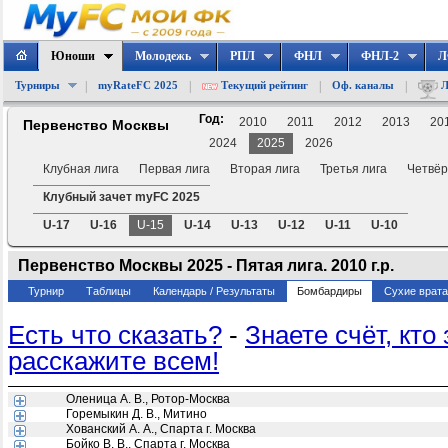
Юноши
Молодежь
РПЛ
ФНЛ
ФНЛ-2
Л
|
|
|
|
Турниры
myRateFC 2025
Текущий рейтинг
Оф. каналы
Л
Год:
2010
2011
2012
2013
20
Первенство Москвы
2024
2025
2026
Клубная лига
Первая лига
Вторая лига
Третья лига
Четвёр
Клубный зачет myFC 2025
U-17
U-16
U-15
U-14
U-13
U-12
U-11
U-10
Первенство Москвы 2025 - Пятая лига. 2010 г.р.
Турнир
Таблицы
Календарь / Результаты
Бомбардиры
Сухие врат
Есть что сказать?
-
Знаете счёт, кто 
расскажите всем!
Оленица А. В., Ротор-Москва
Горемыкин Д. В., Митино
Хованский А. А., Спарта г. Москва
Бойко В. В., Спарта г. Москва