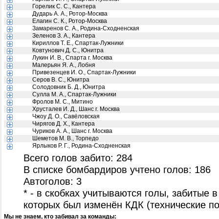
Горелик С. С., Кантера
Дударь А. А., Ротор-Москва
Елагин С. К., Ротор-Москва
Замаренов С. А., Родина-Сходненская
Зеленов З. А., Кантера
Кириллов Т. Е., Спартак-Лужники
Ковтунович Д. С., Юнитра
Лукин И. В., Спарта г. Москва
Малерьян Я. А., Лобня
Привезенцев И. О., Спартак-Лужники
Серов В. С., Юнитра
Солодовник Б. Д., Юнитра
Сулла М. А., Спартак-Лужники
Фролов М. С., Митино
Хрусталев И. Д., Шанс г. Москва
Чжоу Д. О., Савёловская
Чирягов Д. Х., Кантера
Чуриков А. А., Шанс г. Москва
Шеметов М. В., Торпедо
Ярлыков Р. Г., Родина-Сходненская
Всего голов забито: 284
В списке бомбардиров учтено голов: 186
Автоголов: 3
* - в скобках учитываются голы, забитые в
которых был изменён КДК (технические п
Мы не знаем, кто забивал за команды: