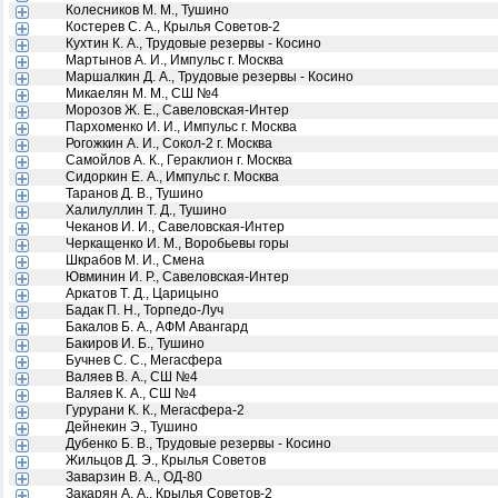
Колесников М. М., Тушино
Костерев С. А., Крылья Советов-2
Кухтин К. А., Трудовые резервы - Косино
Мартынов А. И., Импульс г. Москва
Маршалкин Д. А., Трудовые резервы - Косино
Микаелян М. М., СШ №4
Морозов Ж. Е., Савеловская-Интер
Пархоменко И. И., Импульс г. Москва
Рогожкин А. И., Сокол-2 г. Москва
Самойлов А. К., Гераклион г. Москва
Сидоркин Е. А., Импульс г. Москва
Таранов Д. В., Тушино
Халилуллин Т. Д., Тушино
Чеканов И. И., Савеловская-Интер
Черкащенко И. М., Воробьевы горы
Шкрабов М. И., Смена
Ювминин И. Р., Савеловская-Интер
Аркатов Т. Д., Царицыно
Бадак П. Н., Торпедо-Луч
Бакалов Б. А., АФМ Авангард
Бакиров И. Б., Тушино
Бучнев С. С., Мегасфера
Валяев В. А., СШ №4
Валяев К. А., СШ №4
Гурурани К. К., Мегасфера-2
Дейнекин Э., Тушино
Дубенко Б. В., Трудовые резервы - Косино
Жильцов Д. Э., Крылья Советов
Заварзин В. А., ОД-80
Закарян А. А., Крылья Советов-2