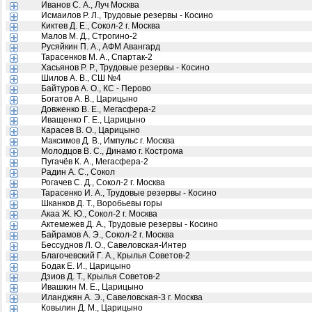
Иванов С. А., Луч Москва
Исмаилов Р. Л., Трудовые резервы - Косино
Киктев Д. Е., Сокол-2 г. Москва
Малов М. Д., Строгино-2
Русяйкин П. А., АФМ Авангард
Тарасенков М. А., Спартак-2
Хасьянов Р. Р., Трудовые резервы - Косино
Шилов А. В., СШ №4
Байтуров А. О., КС - Перово
Богатов А. В., Царицыно
Довженко В. Е., Мегасфера-2
Иващенко Г. Е., Царицыно
Карасев В. О., Царицыно
Максимов Д. В., Импульс г. Москва
Молодцов В. С., Динамо г. Кострома
Пугачёв К. А., Мегасфера-2
Радин А. С., Сокол
Рогачев С. Д., Сокол-2 г. Москва
Тарасенко И. А., Трудовые резервы - Косино
Шканков Д. Т., Воробьевы горы
Акаа Ж. Ю., Сокол-2 г. Москва
Актемежев Д. А., Трудовые резервы - Косино
Байрамов А. Э., Сокол-2 г. Москва
Бессуднов Л. О., Савеловская-Интер
Благочевский Г. А., Крылья Советов-2
Бодак Е. И., Царицыно
Дзиов Д. Т., Крылья Советов-2
Ивашкин М. Е., Царицыно
Иланджян А. Э., Савеловская-3 г. Москва
Ковылин Д. М., Царицыно