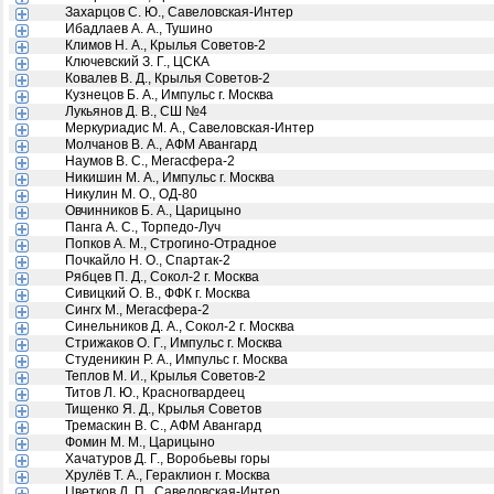
Захарцов С. Ю., Савеловская-Интер
Ибадлаев А. А., Тушино
Климов Н. А., Крылья Советов-2
Ключевский З. Г., ЦСКА
Ковалев В. Д., Крылья Советов-2
Кузнецов Б. А., Импульс г. Москва
Лукьянов Д. В., СШ №4
Меркуриадис М. А., Савеловская-Интер
Молчанов В. А., АФМ Авангард
Наумов В. С., Мегасфера-2
Никишин М. А., Импульс г. Москва
Никулин М. О., ОД-80
Овчинников Б. А., Царицыно
Панга А. С., Торпедо-Луч
Попков А. М., Строгино-Отрадное
Почкайло Н. О., Спартак-2
Рябцев П. Д., Сокол-2 г. Москва
Сивицкий О. В., ФФК г. Москва
Сингх М., Мегасфера-2
Синельников Д. А., Сокол-2 г. Москва
Стрижаков О. Г., Импульс г. Москва
Студеникин Р. А., Импульс г. Москва
Теплов М. И., Крылья Советов-2
Титов Л. Ю., Красногвардеец
Тищенко Я. Д., Крылья Советов
Тремаскин В. С., АФМ Авангард
Фомин М. М., Царицыно
Хачатуров Д. Г., Воробьевы горы
Хрулёв Т. А., Гераклион г. Москва
Цветков Д. П., Савеловская-Интер