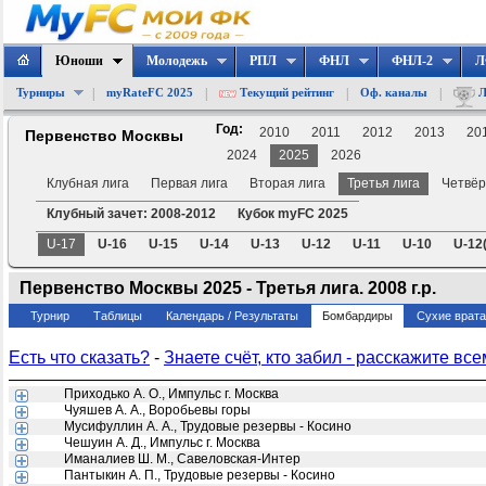
Юноши
Молодежь
РПЛ
ФНЛ
ФНЛ-2
Л
|
|
|
|
Турниры
myRateFC 2025
Текущий рейтинг
Оф. каналы
Л
Год:
2010
2011
2012
2013
20
Первенство Москвы
2024
2025
2026
Клубная лига
Первая лига
Вторая лига
Третья лига
Четвёр
Клубный зачет: 2008-2012
Кубок myFC 2025
U-17
U-16
U-15
U-14
U-13
U-12
U-11
U-10
U-12(
Первенство Москвы 2025 - Третья лига. 2008 г.р.
Турнир
Таблицы
Календарь / Результаты
Бомбардиры
Сухие врат
Есть что сказать?
-
Знаете счёт, кто забил - расскажите все
Приходько А. О., Импульс г. Москва
Чуяшев А. А., Воробьевы горы
Мусифуллин А. А., Трудовые резервы - Косино
Чешуин А. Д., Импульс г. Москва
Иманалиев Ш. М., Савеловская-Интер
Пантыкин А. П., Трудовые резервы - Косино