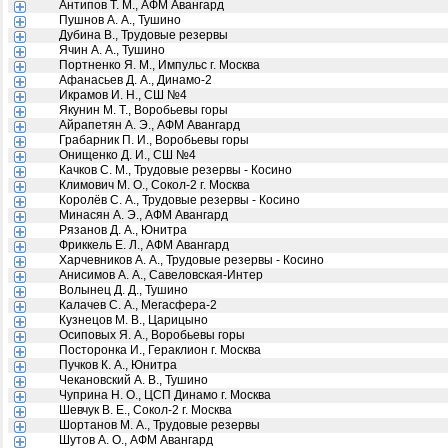
Антипов Т. М., АФМ Авангард
Пушнов А. А., Тушино
Дубина В., Трудовые резервы
Ячин А. А., Тушино
Портненко Я. М., Импульс г. Москва
Афанасьев Д. А., Динамо-2
Икрамов И. Н., СШ №4
Якунин М. Т., Воробьевы горы
Айрапетян А. Э., АФМ Авангард
Грабарник П. И., Воробьевы горы
Онищенко Д. И., СШ №4
Качков С. М., Трудовые резервы - Косино
Климович М. О., Сокол-2 г. Москва
Королёв С. А., Трудовые резервы - Косино
Минасян А. Э., АФМ Авангард
Рязанов Д. А., Юнитра
Фриккель Е. Л., АФМ Авангард
Харчевников А. А., Трудовые резервы - Косино
Анисимов А. А., Савеловская-Интер
Волынец Д. Д., Тушино
Калачев С. А., Мегасфера-2
Кузнецов М. В., Царицыно
Осиповых Я. А., Воробьевы горы
Посторонка И., Гераклион г. Москва
Пучков К. А., Юнитра
Чекановский А. В., Тушино
Чуприна Н. О., ЦСП Динамо г. Москва
Шевчук В. Е., Сокол-2 г. Москва
Шортанов М. А., Трудовые резервы
Шутов А. О., АФМ Авангард