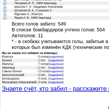
Чепуркин И. П., АФМ Авангард
Шаноян Г. А., Академия Аленичева
Штырлин В. А., Строгино-2
Юдочкин А., Юнитра
Яцков А. В., АФМ Авангард
Всего голов забито: 549
В списке бомбардиров учтено голов: 504
Автоголов: 11
* - в скобках учитываются голы, забитые в
которых был изменён КДК (технические п
Мы не знаем, кто забивал за команды:
Юнитра
- 5 голов
(
)
подробнее
Косино
- 1 гол
(
)
подробнее
Импульс
- 7 голов
(
)
подробнее
Авангард
- 1 гол
(
)
подробнее
Смена-Легион
- 13 гола
(
)
подробнее
Красносельский
- 1 гол
(
)
подробнее
Богородское
- 4 гола
(
)
подробнее
Мегасфера-Обручевский
- 2 гола
(
)
подробнее
Знаете счёт, кто забил - расскажите