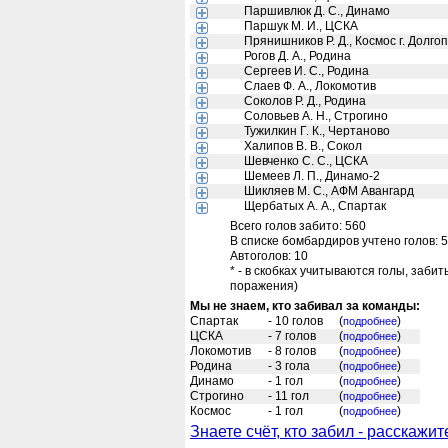
Паршивлюк Д. С., Динамо
Паршук М. И., ЦСКА
Прянишников Р. Д., Космос г. Долг
Рогов Д. А., Родина
Сергеев И. С., Родина
Слаев Ф. А., Локомотив
Соколов Р. Д., Родина
Соловьев А. Н., Строгино
Тужилкин Г. К., Чертаново
Халипов В. В., Сокол
Шевченко С. С., ЦСКА
Шемеев Л. П., Динамо-2
Шикляев М. С., АФМ Авангард
Щербатых А. А., Спартак
Всего голов забито: 560
В списке бомбардиров учтено голов: 
Автоголов: 10
* - в скобках учитываются голы, заби
поражения)
Мы не знаем, кто забивал за команды:
Спартак
- 10 голов
(
)
подробнее
ЦСКА
- 7 голов
(
)
подробнее
Локомотив
- 8 голов
(
)
подробнее
Родина
- 3 гола
(
)
подробнее
Динамо
- 1 гол
(
)
подробнее
Строгино
- 11 гол
(
)
подробнее
Космос
- 1 гол
(
)
подробнее
Знаете счёт, кто забил - расскажит