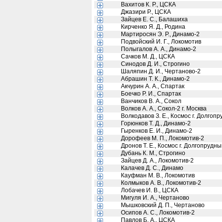
Вахитов К. Р., ЦСКА
Джазири Р., ЦСКА
Зайцев Е. С., Балашиха
Кирченко Я. Д., Родина
Мартиросян Э. Р., Динамо-2
Подвойский И. Г., Локомотив
Полыгалов А. А., Динамо-2
Сачков М. Д., ЦСКА
Синодов Д. И., Строгино
Шаляпин Д. И., Чертаново-2
Абрашин Т. К., Динамо-2
Акчурин А. А., Спартак
Боечко Р. И., Спартак
Ванчиков В. А., Сокол
Волков А. А., Сокол-2 г. Москва
Волкодавов З. Е., Космос г. Долго
Горюнков Т. Д., Динамо-2
Гыренков Е. И., Динамо-2
Дорофеев М. П., Локомотив-2
Дронов Т. Е., Космос г. Долгопрудн
Дубань К. М., Строгино
Зайцев Д. А., Локомотив-2
Калачев Д. С., Динамо
Кауфман М. В., Локомотив
Колмыков А. В., Локомотив-2
Лобачев И. В., ЦСКА
Мигуля И. А., Чертаново
Мышковский Д. П., Чертаново
Осипов А. С., Локомотив-2
Павлов Б. А., ЦСКА