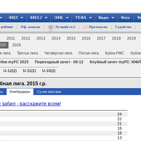
ФНЛ
ФНЛ-2
ЛФК
УЕФА
Видео
Фото
Ф
|
|
|
|
|
 рейтинг
Оф. каналы
Лучший гол!
Протоколы
Судейство
0
2011
2012
2013
2014
2015
2016
2017
2018
2019
025
2026
я лига
Третья лига
Четвёртая лига
Пятая лига
Кубок РФС
Кубок
убок myFC 2025
Переходный зачет - 08-12
Клубный зачет myFC: ЮФЛ 
U-12(2)
U-11(2)
U-10(2)
ая лига. 2015 г.р.
ты
Бомбардиры
Сухие вратари
о забил - расскажите всем!
24
22
21
16
16
13