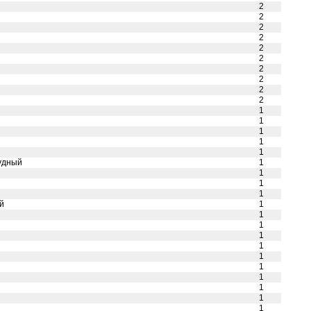
2
2
2
2
2
2
2
2
2
2
1
1
1
1
1
прудный
1
1
1
1
ый
1
1
1
1
1
1
1
1
1
1
1