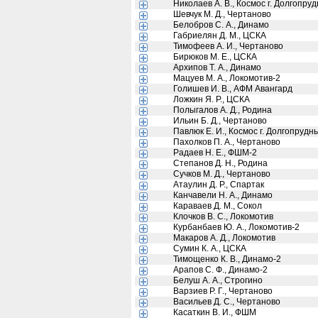
Николаев А. В., Космос г. Долгопр
Шевчук М. Д., Чертаново
Белобров С. А., Динамо
Габриелян Д. М., ЦСКА
Тимофеев А. И., Чертаново
Бирюков М. Е., ЦСКА
Архипов Т. А., Динамо
Мацуев М. А., Локомотив-2
Голишев И. В., АФМ Авангард
Ложкин Я. Р., ЦСКА
Полыгалов А. Д., Родина
Ильин Б. Д., Чертаново
Павлюк Е. И., Космос г. Долгопруд
Пахолков П. А., Чертаново
Радаев Н. Е., ФШМ-2
Степанов Д. Н., Родина
Сучков М. Д., Чертаново
Атаулин Д. Р., Спартак
Канчавели Н. А., Динамо
Караваев Д. М., Сокол
Клочков В. С., Локомотив
Курбанбаев Ю. А., Локомотив-2
Макаров А. Д., Локомотив
Сумин К. А., ЦСКА
Тимощенко К. В., Динамо-2
Арапов С. Ф., Динамо-2
Белуш А. А., Строгино
Варзиев Р. Г., Чертаново
Васильев Д. С., Чертаново
Касаткин В. И., ФШМ