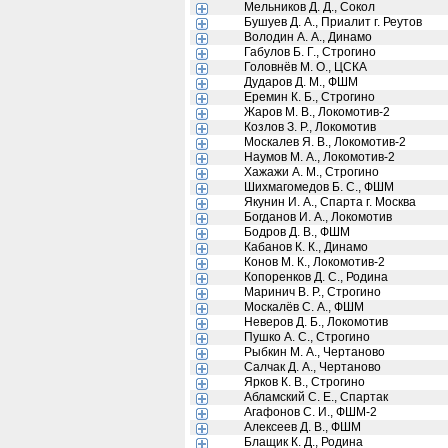
Мельников Д. Д., Сокол
Бушуев Д. А., Приалит г. Реутов
Володин А. А., Динамо
Габулов Б. Г., Строгино
Головнёв М. О., ЦСКА
Дударов Д. М., ФШМ
Еремин К. Б., Строгино
Жаров М. В., Локомотив-2
Козлов З. Р., Локомотив
Москалев Я. В., Локомотив-2
Наумов М. А., Локомотив-2
Хажажи А. М., Строгино
Шихмагомедов Б. С., ФШМ
Якунин И. А., Спарта г. Москва
Богданов И. А., Локомотив
Бодров Д. В., ФШМ
Кабанов К. К., Динамо
Конов М. К., Локомотив-2
Копоренков Д. С., Родина
Маринич В. Р., Строгино
Москалёв С. А., ФШМ
Неверов Д. Б., Локомотив
Пушко А. С., Строгино
Рыбкин М. А., Чертаново
Салчак Д. А., Чертаново
Ярков К. В., Строгино
Абламский С. Е., Спартак
Агафонов С. И., ФШМ-2
Алексеев Д. В., ФШМ
Блащик К. Д., Родина