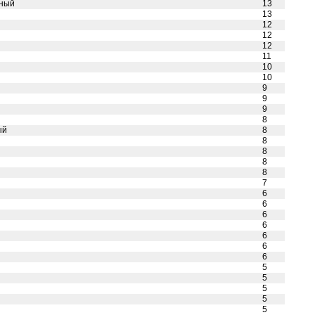
удный
13
13
12
12
12
11
10
10
9
9
9
8
ный
8
8
8
8
8
7
6
6
6
6
6
6
6
5
5
5
5
5