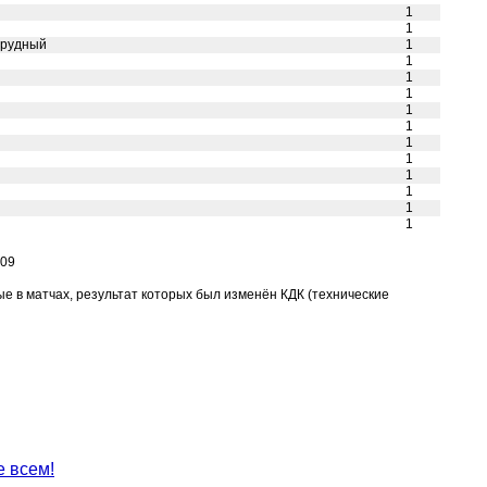
1
1
опрудный
1
1
1
1
1
1
1
1
1
1
1
1
509
тые в матчах, результат которых был изменён КДК (технические
е всем!