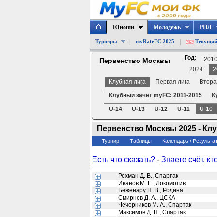
Юноши
Молодежь
РПЛ
|
|
Турниры
myRateFC 2025
Текущий
Год:
201
Первенство Москвы
2024
2
Клубная лига
Первая лига
Втора
Клубный зачет myFC: 2011-2015
К
U-14
U-13
U-12
U-11
U-10
Первенство Москвы 2025 - Клубн
Турнир
Таблицы
Календарь / Результа
Есть что сказать?
-
Знаете счёт, кт
Рохман Д. В., Спартак
Иванов М. Е., Локомотив
Беженару Н. В., Родина
Смирнов Д. А., ЦСКА
Чечерников М. А., Спартак
Максимов Д. Н., Спартак