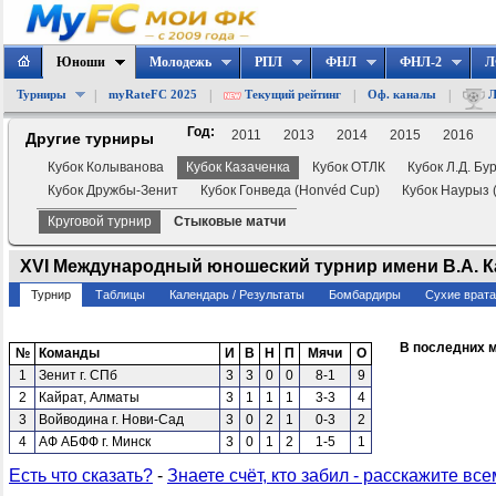
Юноши
Молодежь
РПЛ
ФНЛ
ФНЛ-2
Л
|
|
|
|
Турниры
myRateFC 2025
Текущий рейтинг
Оф. каналы
Л
Год:
2011
2013
2014
2015
2016
Другие турниры
Кубок Колыванова
Кубок Казаченка
Кубок ОТЛК
Кубок Л.Д. Бу
Кубок Дружбы-Зенит
Кубок Гонведа (Honvéd Cup)
Кубок Наурыз 
Круговой турнир
Стыковые матчи
XVI Международный юношеский турнир имени В.А. Каза
Турнир
Таблицы
Календарь / Результаты
Бомбардиры
Сухие врат
В последних 
№
Команды
И
В
Н
П
Мячи
О
1
Зенит г. СПб
3
3
0
0
8-1
9
2
Кайрат, Алматы
3
1
1
1
3-3
4
3
Войводина г. Нови-Сад
3
0
2
1
0-3
2
4
АФ АБФФ г. Минск
3
0
1
2
1-5
1
Есть что сказать?
-
Знаете счёт, кто забил - расскажите все