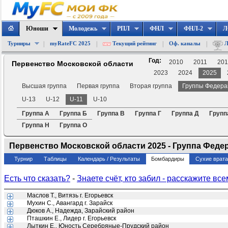
Юноши
Молодежь
РПЛ
ФНЛ
ФНЛ-2
Л
|
|
|
|
Турниры
myRateFC 2025
Текущий рейтинг
Оф. каналы
Л
Год:
2010
2011
201
Первенство Московской области
2023
2024
2025
Высшая группа
Первая группа
Вторая группа
Группы Федера
U-13
U-12
U-11
U-10
Группа А
Группа Б
Группа В
Группа Г
Группа Д
Групп
Группа Н
Группа О
Первенство Московской области 2025 - Группа Федера
Турнир
Таблицы
Календарь / Результаты
Бомбардиры
Сухие врат
Есть что сказать?
-
Знаете счёт, кто забил - расскажите все
Маслов Т., Витязь г. Егорьевск
Мухин С., Авангард г. Зарайск
Дюков А., Надежда, Зарайский район
Пташкин Е., Лидер г. Егорьевск
Лыткин Е., Юность Серебряные-Прудский район