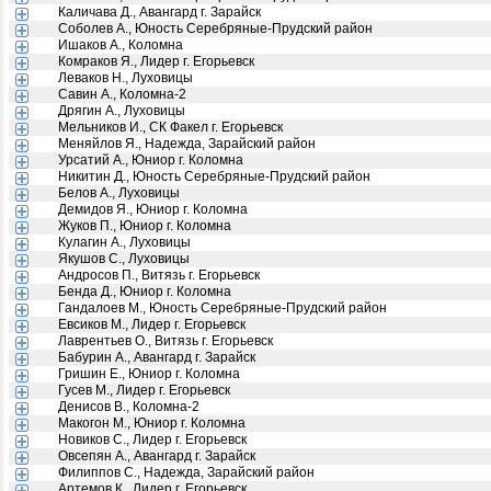
Каличава Д., Авангард г. Зарайск
Соболев А., Юность Серебряные-Прудский район
Ишаков А., Коломна
Комраков Я., Лидер г. Егорьевск
Леваков Н., Луховицы
Савин А., Коломна-2
Дрягин А., Луховицы
Мельников И., СК Факел г. Егорьевск
Меняйлов Я., Надежда, Зарайский район
Урсатий А., Юниор г. Коломна
Никитин Д., Юность Серебряные-Прудский район
Белов А., Луховицы
Демидов Я., Юниор г. Коломна
Жуков П., Юниор г. Коломна
Кулагин А., Луховицы
Якушов С., Луховицы
Андросов П., Витязь г. Егорьевск
Бенда Д., Юниор г. Коломна
Гандалоев М., Юность Серебряные-Прудский район
Евсиков М., Лидер г. Егорьевск
Лаврентьев О., Витязь г. Егорьевск
Бабурин А., Авангард г. Зарайск
Гришин Е., Юниор г. Коломна
Гусев М., Лидер г. Егорьевск
Денисов В., Коломна-2
Макогон М., Юниор г. Коломна
Новиков С., Лидер г. Егорьевск
Овсепян А., Авангард г. Зарайск
Филиппов С., Надежда, Зарайский район
Артемов К., Лидер г. Егорьевск