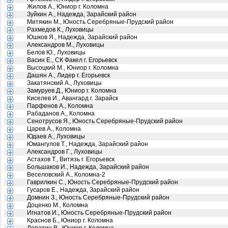
Жилов А., Юниор г. Коломна
Зуйкин А., Надежда, Зарайский район
Митякин М., Юность Серебряные-Прудский район
Рахмедов К., Луховицы
Юшков Я., Надежда, Зарайский район
Александров М., Луховицы
Белов Ю., Луховицы
Васин Е., СК Факел г. Егорьевск
Высоцкий М., Юниор г. Коломна
Дашян А., Лидер г. Егорьевск
Закатянский А., Луховицы
Замуруев Д., Юниор г. Коломна
Киселев И., Авангард г. Зарайск
Парфенов А., Коломна
Рабаданов А., Коломна
Сенотрусов Я., Юность Серебряные-Прудский район
Царев А., Коломна
Юдаев А., Луховицы
Юмангулов Т., Надежда, Зарайский район
Александров Г., Луховицы
Астахов Т., Витязь г. Егорьевск
Большаков И., Надежда, Зарайский район
Веселовский А., Коломна-2
Гаврилкин С., Юность Серебряные-Прудский район
Гусаров Е., Надежда, Зарайский район
Домнин З., Юность Серебряные-Прудский район
Доценко М., Коломна
Игнатов И., Юность Серебряные-Прудский район
Краснов Б., Юниор г. Коломна