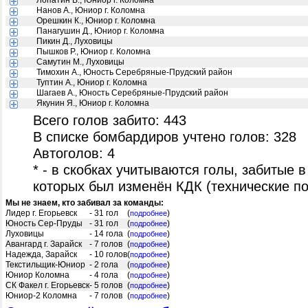
Лопатин В., Юниор г. Коломна
Нанов А., Юниор г. Коломна
Орешкин К., Юниор г. Коломна
Панагушин Д., Юниор г. Коломна
Пикин Д., Луховицы
Пышков Р., Юниор г. Коломна
Самутин М., Луховицы
Тимохин А., Юность Серебряные-Прудский район
Туптин А., Юниор г. Коломна
Шагаев А., Юность Серебряные-Прудский район
Якунин Я., Юниор г. Коломна
Всего голов забито: 443
В списке бомбардиров учтено голов: 328
Автоголов: 4
* - в скобках учитываются голы, забитые в
которых был изменён КДК (технические п
Мы не знаем, кто забивал за команды:
Лидер г. Егорьевск
- 31 гол
(
)
подробнее
Юность Сер-Пруды
- 31 гол
(
)
подробнее
Луховицы
- 14 гола
(
)
подробнее
Авангард г. Зарайск
- 7 голов
(
)
подробнее
Надежда, Зарайск
- 10 голов
(
)
подробнее
Текстильщик-Юниор
- 2 гола
(
)
подробнее
Юниор Коломна
- 4 гола
(
)
подробнее
СК Факел г. Егорьевск
- 5 голов
(
)
подробнее
Юниор-2 Коломна
- 7 голов
(
)
подробнее