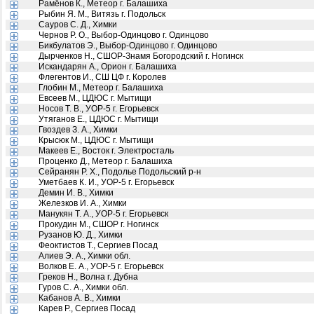
Рамёнов К., Метеор г. Балашиха
Рыбин Я. М., Витязь г. Подольск
Сауров С. Д., Химки
Чернов Р. О., Выбор-Одинцово г. Одинцово
Бикбулатов Э., Выбор-Одинцово г. Одинцово
Дырченков Н., СШОР-Знамя Богородский г. Ногинск
Искандарян А., Орион г. Балашиха
Флегентов И., СШ ЦФ г. Королев
Глобин М., Метеор г. Балашиха
Евсеев М., ЦДЮС г. Мытищи
Носов Т. В., УОР-5 г. Егорьевск
Утяганов Е., ЦДЮС г. Мытищи
Гвоздев З. А., Химки
Крысюк М., ЦДЮС г. Мытищи
Макеев Е., Восток г. Электросталь
Проценко Д., Метеор г. Балашиха
Сейранян Р. Х., Подолье Подольский р-н
Уметбаев К. И., УОР-5 г. Егорьевск
Демин И. В., Химки
Железков И. А., Химки
Манукян Т. А., УОР-5 г. Егорьевск
Прокудин М., СШОР г. Ногинск
Рузанов Ю. Д., Химки
Феоктистов Т., Сергиев Посад
Алиев Э. А., Химки обл.
Волков Е. А., УОР-5 г. Егорьевск
Греков Н., Волна г. Дубна
Гуров С. А., Химки обл.
Кабанов А. В., Химки
Карев Р., Сергиев Посад