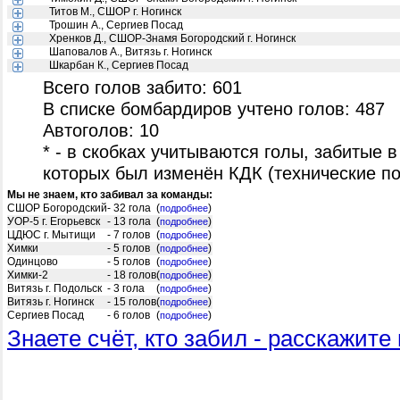
Титов М., СШОР г. Ногинск
Трошин А., Сергиев Посад
Хренков Д., СШОР-Знамя Богородский г. Ногинск
Шаповалов А., Витязь г. Ногинск
Шкарбан К., Сергиев Посад
Всего голов забито: 601
В списке бомбардиров учтено голов: 487
Автоголов: 10
* - в скобках учитываются голы, забитые в
которых был изменён КДК (технические п
Мы не знаем, кто забивал за команды:
СШОР Богородский
- 32 гола
(
)
подробнее
УОР-5 г. Егорьевск
- 13 гола
(
)
подробнее
ЦДЮС г. Мытищи
- 7 голов
(
)
подробнее
Химки
- 5 голов
(
)
подробнее
Одинцово
- 5 голов
(
)
подробнее
Химки-2
- 18 голов
(
)
подробнее
Витязь г. Подольск
- 3 гола
(
)
подробнее
Витязь г. Ногинск
- 15 голов
(
)
подробнее
Сергиев Посад
- 6 голов
(
)
подробнее
Знаете счёт, кто забил - расскажите