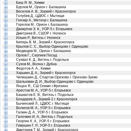
Биш Я. М., Химки
Бурлов М., Орион г. Балашиха
Веселов А. В., Зоркий г. Красногорск
Голубев Д., ЦДЮС г. Мытищи
Гончар А., Метеор г. Балашиха
Горелов М., Орион г. Балашиха
Джакупов Э. К., УОР-5 г. Егорьевск
Дмитриев В., СШОР г. Ногинск
Ильин Р., Витязь г. Ногинск
Киперь В. М., Зоркий г. Красногорск
Крылов С. С., Выбор-Одинцово г. Одинцово
Медведев М., Орион г. Балашиха
Орлов Г., Сергиев Посад
Сухвал К. Д., Витязь г. Подольск
Сухов М., Волна г. Дубна
Федотов А. А., Химки
Харькин Д. А., Зоркий г. Красногорск
Чилюшкин Д., Спартак-Орехово г. Орехово-Зуево
Шалыхман Д. И., Выбор-Одинцово г. Одинцово
Янцен Я., СШ Олимп г.Фрязино
Арестов М. А., УОР-5 г. Егорьевск
Башкатов Е. В., Витязь г. Подольск
Бондарев А., Зоркий-2 г. Красногорск
Бычинский Л., ЦДЮС г. Мытищи
Волигов М. А., УОР-5 г. Егорьевск
Галкин Д. А., УОР-5 г. Егорьевск
Галочкин И. А., Витязь г. Подольск
Георгин К. А., УОР-5 г. Егорьевск
Гимушин Г. Р., УОР-5 г. Егорьевск
Дмитриев Т. М., Зоркий г. Красногорск