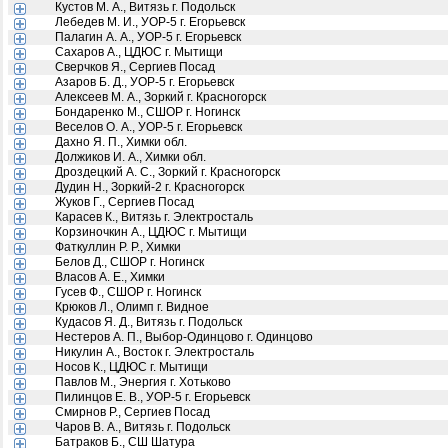
Кустов М. А., Витязь г. Подольск
Лебедев М. И., УОР-5 г. Егорьевск
Палагин А. А., УОР-5 г. Егорьевск
Сахаров А., ЦДЮС г. Мытищи
Сверчков Я., Сергиев Посад
Азаров Б. Д., УОР-5 г. Егорьевск
Алексеев М. А., Зоркий г. Красногорск
Бондаренко М., СШОР г. Ногинск
Веселов О. А., УОР-5 г. Егорьевск
Дахно Я. П., Химки обл.
Должиков И. А., Химки обл.
Дроздецкий А. С., Зоркий г. Красногорск
Дудин Н., Зоркий-2 г. Красногорск
Жуков Г., Сергиев Посад
Карасев К., Витязь г. Электросталь
Корзиночкин А., ЦДЮС г. Мытищи
Фаткуллин Р. Р., Химки
Белов Д., СШОР г. Ногинск
Власов А. Е., Химки
Гусев Ф., СШОР г. Ногинск
Крюков Л., Олимп г. Видное
Кудасов Я. Д., Витязь г. Подольск
Нестеров А. П., Выбор-Одинцово г. Одинцово
Никулин А., Восток г. Электросталь
Носов К., ЦДЮС г. Мытищи
Павлов М., Энергия г. Хотьково
Пилинцов Е. В., УОР-5 г. Егорьевск
Смирнов Р., Сергиев Посад
Чаров В. А., Витязь г. Подольск
Батраков Б., СШ Шатура