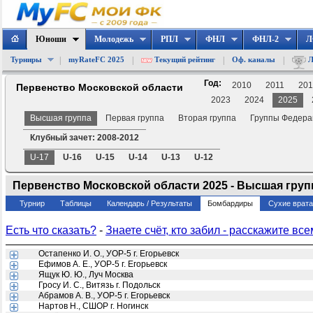
Юноши
Молодежь
РПЛ
ФНЛ
ФНЛ-2
Л
|
|
|
|
Турниры
myRateFC 2025
Текущий рейтинг
Оф. каналы
Л
Год:
2010
2011
201
Первенство Московской области
2023
2024
2025
Высшая группа
Первая группа
Вторая группа
Группы Федера
Клубный зачет: 2008-2012
U-17
U-16
U-15
U-14
U-13
U-12
Первенство Московской области 2025 - Высшая группа
Турнир
Таблицы
Календарь / Результаты
Бомбардиры
Сухие врат
Есть что сказать?
-
Знаете счёт, кто забил - расскажите все
Остапенко И. О., УОР-5 г. Егорьевск
Ефимов А. Е., УОР-5 г. Егорьевск
Ящук Ю. Ю., Луч Москва
Гросу И. С., Витязь г. Подольск
Абрамов А. В., УОР-5 г. Егорьевск
Нартов Н., СШОР г. Ногинск