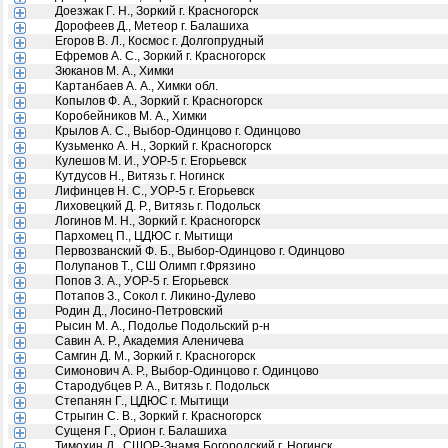
Доезжак Г. Н., Зоркий г. Красногорск
Дорофеев Д., Метеор г. Балашиха
Егоров В. Л., Космос г. Долгопрудный
Ефремов А. С., Зоркий г. Красногорск
Зюканов М. А., Химки
Картанбаев А. А., Химки обл.
Копылов Ф. А., Зоркий г. Красногорск
Коробейников М. А., Химки
Крылов А. С., Выбор-Одинцово г. Одинцово
Кузьменко А. Н., Зоркий г. Красногорск
Кулешов М. И., УОР-5 г. Егорьевск
Кутдусов Н., Витязь г. Ногинск
Лифинцев Н. С., УОР-5 г. Егорьевск
Лиховецкий Д. Р., Витязь г. Подольск
Логинов М. Н., Зоркий г. Красногорск
Пархомец П., ЦДЮС г. Мытищи
Первозванский Ф. Б., Выбор-Одинцово г. Одинцово
Полупанов Т., СШ Олимп г.Фрязино
Попов З. А., УОР-5 г. Егорьевск
Потапов З., Сокол г. Ликино-Дулево
Родин Д., Лосино-Петровский
Рысин М. А., Подолье Подольский р-н
Савин А. Р., Академия Аленичева
Самгин Д. М., Зоркий г. Красногорск
Симонович А. Р., Выбор-Одинцово г. Одинцово
Стародубцев Р. А., Витязь г. Подольск
Степанян Г., ЦДЮС г. Мытищи
Стрыгин С. В., Зоркий г. Красногорск
Сущеня Г., Орион г. Балашиха
Тимохин Д., СШОР-Знамя Богородский г. Ногинск