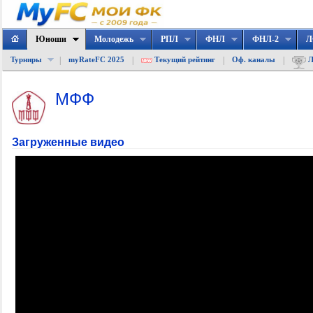
Юноши
Молодежь
РПЛ
ФНЛ
ФНЛ-2
Л
|
|
|
|
Турниры
myRateFC 2025
Текущий рейтинг
Оф. каналы
Л
МФФ
Загруженные видео